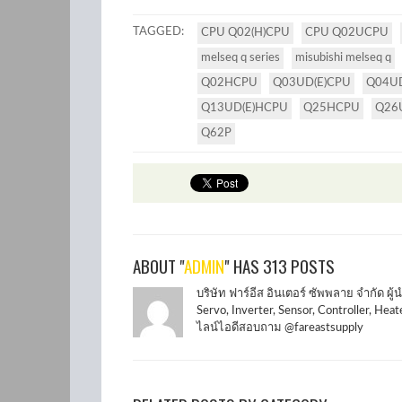
TAGGED:
CPU Q02(H)CPU
CPU Q02UCPU
melseq q series
misubishi melseq q
Q02HCPU
Q03UD(E)CPU
Q04U
Q13UD(E)HCPU
Q25HCPU
Q26
Q62P
ABOUT "
ADMIN
" HAS 313 POSTS
บริษัท ฟาร์อีส อินเตอร์ ซัพพลาย จำกัด ผ
Servo, Inverter, Sensor, Controller, H
ไลน์ไอดีสอบถาม @fareastsupply