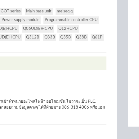
GOT series
Main base unit
melseq q
Power supply module
Programmable controller CPU
D(E)HCPU
Q06UD(E)HCPU
Q12HCPU
UD(E)HCPU
Q312B
Q33B
Q35B
Q38B
Q61P
ู้นำเข้าจำหน่ายอะไหล่ไฟฟ้า ออโตเมชั่น ไม่ว่าจะเป็น PLC,
eater สอบถามข้อมูลต่างๆ ได้ที่ฝ่ายขาย 086-318 4006 หรือแอด