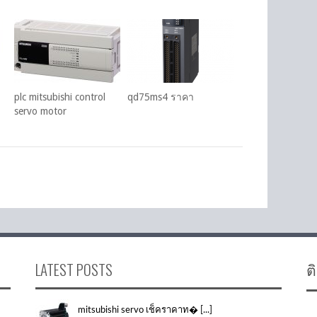
plc mitsubishi control
qd75ms4 ราคา
servo motor
LATEST POSTS
ต
mitsubishi servo เช็คราคาท� [...]