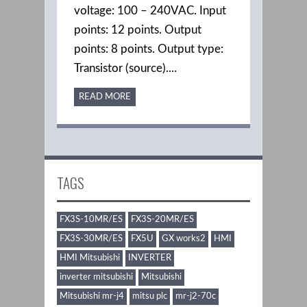
voltage: 100 – 240VAC. Input
points: 12 points. Output
points: 8 points. Output type:
Transistor (source)....
READ MORE
TAGS
FX3S-10MR/ES
FX3S-20MR/ES
FX3S-30MR/ES
FX5U
GX works2
HMI
HMI Mitsubishi
INVERTER
inverter mitsubishi
Mitsubishi
Mitsubishi mr-j4
mitsu plc
mr-j2-70c