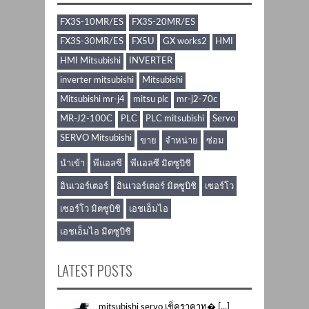
FX3S-10MR/ES
FX3S-20MR/ES
FX3S-30MR/ES
FX5U
GX works2
HMI
HMI Mitsubishi
INVERTER
inverter mitsubishi
Mitsubishi
Mitsubishi mr-j4
mitsu plc
mr-j2-70c
MR-J2-100C
PLC
PLC mitsubishi
Servo
SERVO Mitsubishi
ขาย
จำหน่าย
ซ่อม
นำเข้า
พีแอลซี
พีแอลซี มิตซูบิชิ
อินเวอร์เตอร์
อินเวอร์เตอร์ มิตซูบิชิ
เซอร์โว
เซอร์โว มิตซูบิชิ
เอชเอ็มไอ
เอชเอ็มไอ มิตซูบิชิ
LATEST POSTS
mitsubishi servo เช็คราคาท� [...]