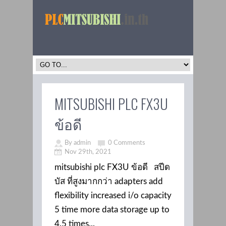
MITSUBISHI PLC FX3U
ข้อดี
By admin
0 Comments
Nov 29th, 2021
mitsubishi plc FX3U ข้อดี สปีด
บัส ที่สูงมากกว่า adapters add
flexibility increased i/o capacity
5 time more data storage up to
4.5 times...