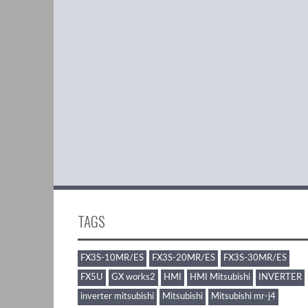
TAGS
FX3S-10MR/ES
FX3S-20MR/ES
FX3S-30MR/ES
FX5U
GX works2
HMI
HMI Mitsubishi
INVERTER
inverter mitsubishi
Mitsubishi
Mitsubishi mr-j4