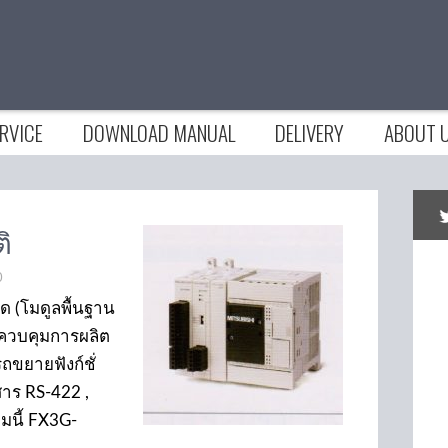
RVICE
DOWNLOAD MANUAL
DELIVERY
ABOUT 
ิ
0
ุด (โมดูลพื้นฐาน
ับควบคุมการผลิต
ถขยายฟังก์ชั่
สาร RS-422 ,
ามนี้ FX3G-