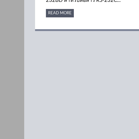
232BD สำหรับสื่อสาร RS-232C...
READ MORE